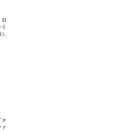
、旧
をそ
致し
「タ
クテ