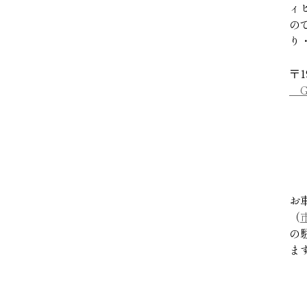
ィ
の
り
〒1
Go
お
（
の
ま