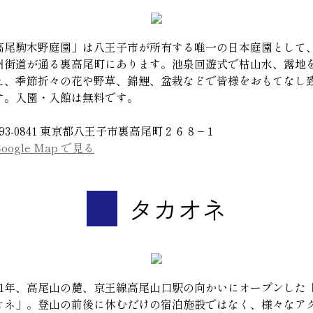
高尾駒木野庭園」は八王子市が所有する唯一の日本庭園として
州街道が通る裏高尾町にあります。池泉回遊式で枯山水、露地
え、季節折々の花や野草、錦鯉、盆栽などで皆様をおもてなし
す。入園・入館は無料です。
93-0841 東京都八王子市裏高尾町２６８−１
ogle Map で見る
タカオネ
021年、高尾山の麓、京王線高尾山口駅の向かいにオープンした
オネ」。登山の前後に休むだけの宿泊施設ではなく、様々なア