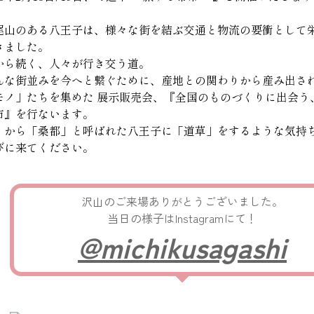
尾山のある八王子は、様々な街を結ぶ交通と物流の要衝として
きました。
から続く、人々が行き交う道。
んな街並みを今へと繋ぐために、産地との関わりから産み出さ
モノ」たちを集めた 展示販売会、『全国のものづくりに出会う
市』を行ないます。
くから「桑都」と呼ばれた八王子に「道草」をするような気持
びに来てください。
沢山のご来場ありがとうございました。
当日の様子はInstagramにて！
@michikusagashi