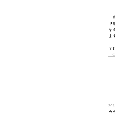
「
甲
な
ま
〒1
Go
2
カ