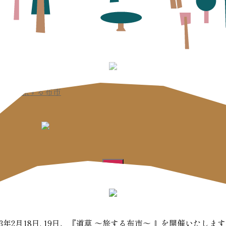
道
草
旅
す
る
布
市
23年2月18日, 19日、『道草 ～旅する布市～ 』を開催いたしま