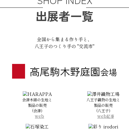
出展者一覧
全国から集まる作り手と、
八王子のつくり手の "交流市"
高尾駒木野庭園
会場
HARAPPA
澤井織物工場
会津木綿の生地と
八王子織物の生地と
製品の販売
製品の販売
(会津)
(八王子)
web
web
記事
石塚染工
彩り irodori