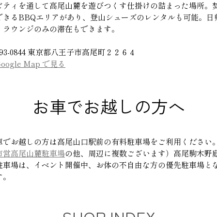
ビティを通して高尾山麓を遊びつくす仕掛けの詰まった場所。
できるBBQエリアがあり、登山シューズのレンタルも可能。日
・ラウンジのみの滞在もできます。
93-0844 東京都八王子市高尾町２２６４
ogle Map で見る
お車でお越しの方へ
車でお越しの方は高尾山口駅前の有料駐車場をご利用ください
市営高尾山麓駐車場
の他、周辺に複数ございます）高尾駒木野
駐車場は、イベント開催中、お体の不自由な方の優先駐車場と
す。
SHOP INDEX