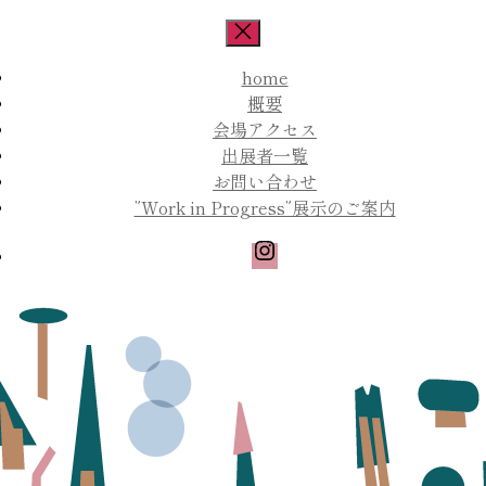
コ
ン
テ
home
ン
概要
ツ
会場アクセス
へ
出展者一覧
ス
お問い合わせ
キ
”Work in Progress”展示のご案内
ッ
プ
Instagram