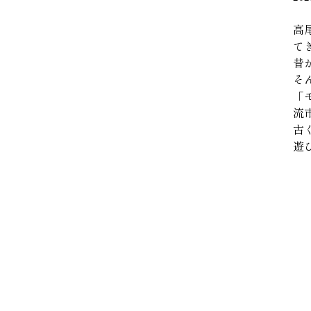
高
て
昔
そ
「
流
古
遊