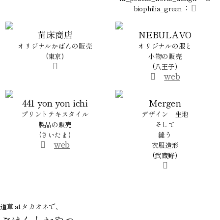
：
biophilia_green
苗床商店
NEBULAVO
オリジナルかばんの販売
オリジナルの服と
(東京)
小物の販売
(八王子)
web
441 yon yon ichi
Mergen
プリントテキスタイル
デザイン 生地
製品の販売
そして
(さいたま)
縫う
web
衣服造形
(武蔵野)
道草 at タカオネで、