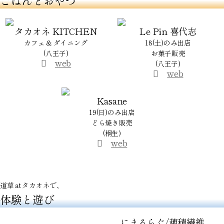
ごはんとおやつ
タカオネ KITCHEN
Le Pin 喜代志
カフェ & ダイニング
18(土)のみ出店
(八王子)
お菓子販売
web
(八王子)
web
Kasane
19(日)のみ出店
どら焼き販売
(桐生)
web
道草 at タカオネで、
体験と遊び
にまるらぐ/穂積繊維