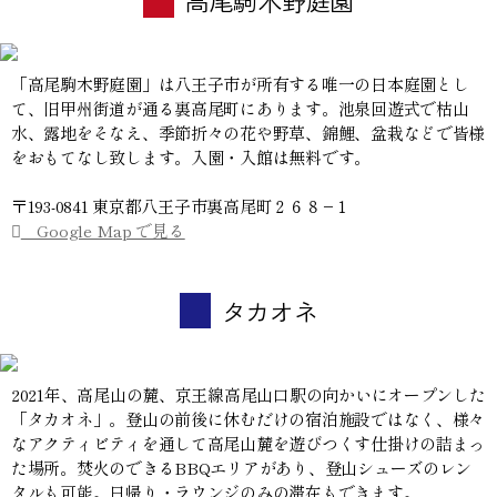
高尾駒木野庭園
「高尾駒木野庭園」は八王子市が所有する唯一の日本庭園とし
て、旧甲州街道が通る裏高尾町にあります。池泉回遊式で枯山
水、露地をそなえ、季節折々の花や野草、錦鯉、盆栽などで皆様
をおもてなし致します。入園・入館は無料です。
〒193-0841 東京都八王子市裏高尾町２６８−１
Google Map で見る
タカオネ
2021年、高尾山の麓、京王線高尾山口駅の向かいにオープンした
「タカオネ」。登山の前後に休むだけの宿泊施設ではなく、様々
なアクティビティを通して高尾山麓を遊びつくす仕掛けの詰まっ
た場所。焚火のできるBBQエリアがあり、登山シューズのレン
タルも可能。日帰り・ラウンジのみの滞在もできます。