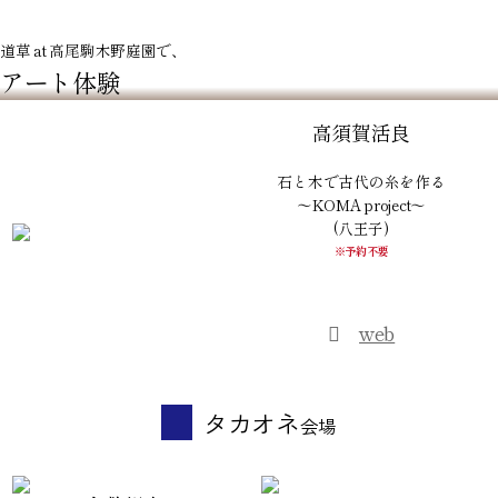
道草 at 高尾駒木野庭園で、
アート体験
高須賀活良
石と木で古代の糸を作る
～KOMA project～
(八王子)
※予約不要
web
タカオネ
会場