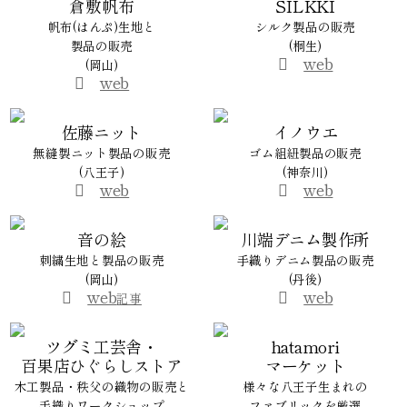
倉敷帆布
SILKKI
帆布(はんぷ)生地と
シルク製品の販売
製品の販売
(桐生)
web
(岡山)
web
佐藤ニット
イノウエ
無縫製ニット製品の販売
ゴム組紐製品の販売
(八王子)
(神奈川)
web
web
音の絵
川端デニム製作所
刺繍生地と製品の販売
手織りデニム製品の販売
(岡山)
(丹後)
web
web
記事
ツグミ工芸舎・
hatamori
百果店ひぐらしストア
マーケット
木工製品・秩父の織物の販売と
様々な八王子生まれの
手織りワークショップ
ファブリックを厳選