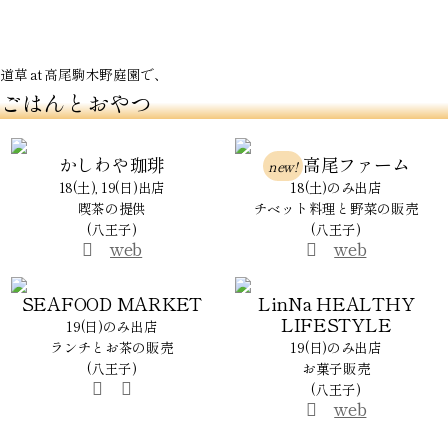
道草 at 高尾駒木野庭園で、
ごはんとおやつ
かしわや珈琲
高尾ファーム
new!
18(土), 19(日)出店
18(土)のみ出店
喫茶の提供
チベット料理と野菜の販売
(八王子)
(八王子)
web
web
SEAFOOD MARKET
LinNa HEALTHY
LIFESTYLE
19(日)のみ出店
ランチとお茶の販売
19(日)のみ出店
(八王子)
お菓子販売
(八王子)
web