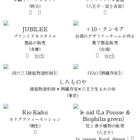
(秩父)
(八王子・富士吉田)
JUBILEE
＋10・テンモア
プリントテキスタイル
台湾のデザイナーチームが作る
製品の販売
靴下製品販売
(多摩)
(台湾)
web
web
四六三 [縁起物造形師]:
IYAO [刺繍作家]:
しろものや
縁起物造形師 ✕ 刺繍作家✕八王子生まれの布
(東京)
Rio Kadoi
le nid (La Pousse &
Biophilia green）
カリグラフィーセッション
(桐生)
花と希少植物の販売
(八王子)
：
la_pousse_floral_design