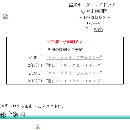
高尾オーダーメイドツアー
やま施術院
by
～山の道草歩き～
(八王子)
web
※事前ご予約制です
-- 各回の詳細とご予約 --
2/18(土)
"ウルトラライトご来光ツアー"
2/18(土)
"里山ハンモック & ハイキング"
2/19(日)
"ウルトラライトご来光ツアー"
2/19(日)
"里山ハンモック & ハイキング"
道草 ～旅する布市～ at タカオネに、
総合案内