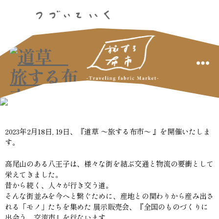
道
草
旅
2023年2月18日, 19日、『道草 ～旅する布市～ 』を開催いたしま
す。
す
る
高尾山のある八王子は、様々な街を結ぶ交通と物流の要衝として
栄えてきました。
布
昔から続く、人々が行き交う道。
そんな街並みを今へと繋ぐために、産地との関わりから産み出さ
市
れる「モノ」たちを集めた 展示販売会、『全国のものづくりに
出会う、交流市』を行ないます。