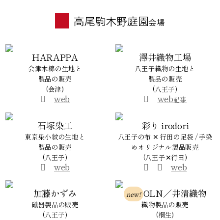
高尾駒木野庭園
会場
HARAPPA
澤井織物工場
会津木綿の生地と
八王子織物の生地と
製品の販売
製品の販売
(会津)
(八王子)
web
web
記事
石塚染工
彩り irodori
東京染小紋の生地と
八王子の布 ✕ 行田の足袋 / 手染
製品の販売
めオリジナル製品販売
(八王子)
(八王子✕行田)
web
web
加藤かずみ
OLN／井清織物
new!
磁器製品の販売
織物製品の販売
(八王子)
(桐生)