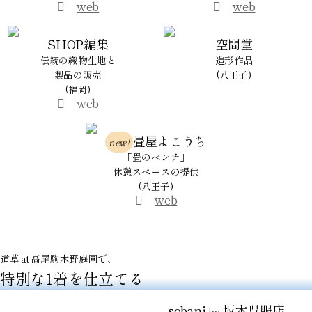
web
web
SHOP編集
空間堂
伝統の織物生地と
造形作品
製品の販売
(八王子)
(福岡)
web
畳屋よこうち
new!
「畳のベンチ」
休憩スペースの提供
(八王子)
web
道草 at 高尾駒木野庭園で、
特別な1着を仕立てる
sobani
坂本呉服店
by